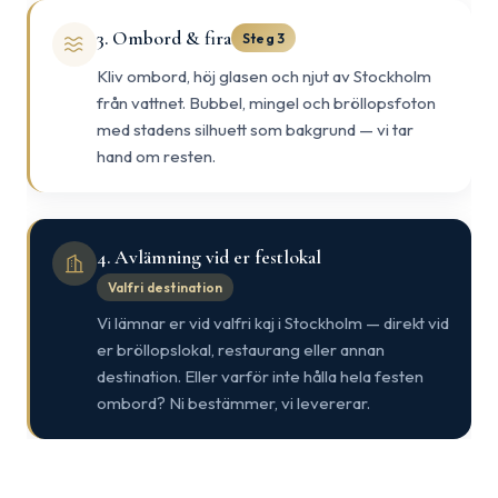
3. Ombord & fira
Steg 3
Kliv ombord, höj glasen och njut av Stockholm
från vattnet. Bubbel, mingel och bröllopsfoton
med stadens silhuett som bakgrund — vi tar
hand om resten.
4. Avlämning vid er festlokal
Valfri destination
Vi lämnar er vid valfri kaj i Stockholm — direkt vid
er bröllopslokal, restaurang eller annan
destination. Eller varför inte hålla hela festen
ombord? Ni bestämmer, vi levererar.