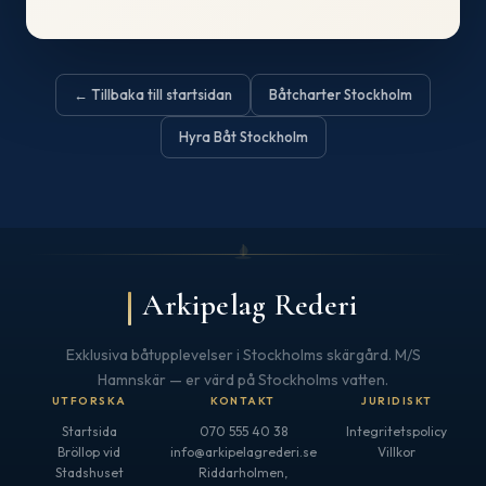
← Tillbaka till startsidan
Båtcharter Stockholm
Hyra Båt Stockholm
Arkipelag Rederi
Exklusiva båtupplevelser i Stockholms skärgård. M/S
Hamnskär — er värd på Stockholms vatten.
UTFORSKA
KONTAKT
JURIDISKT
Startsida
070 555 40 38
Integritetspolicy
Bröllop vid
info@arkipelagrederi.se
Villkor
Stadshuset
Riddarholmen,