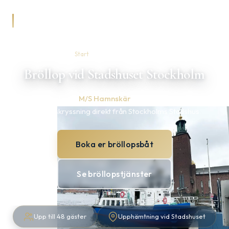
Arkipelag Rederi
Start
/
Bröllop vid Stadshuset
Bröllop vid Stadshuset Stockholm
Fira er vigsel med
M/S Hamnskär
— transport, mingel och
bröllopskryssning direkt från Stockholms Stadshus
Boka er bröllopsbåt
Se bröllopstjänster
Upp till 48 gäster
Upphämtning vid Stadshuset