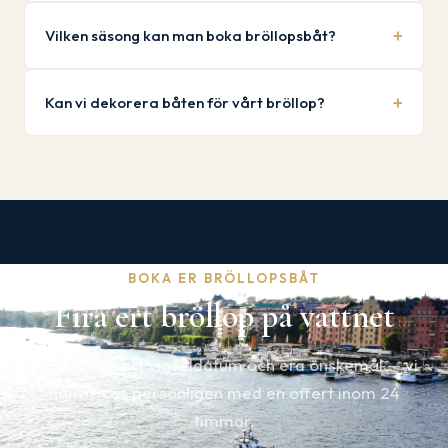
Vilken säsong kan man boka bröllopsbåt?
Kan vi dekorera båten för vårt bröllop?
BOKA ER BRÖLLOPSBÅT
Fira ert bröllop på vattnet
Berätta om ert vigsel­datum och era önskemål — vi
hör av oss personligen med en offert inom 24
timmar.