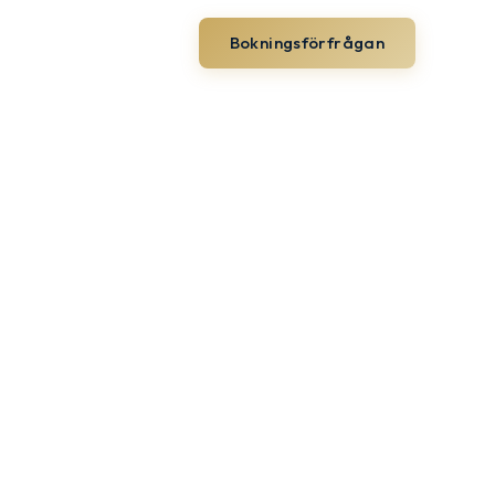
rter
Hyra Båt
Bokningsförfrågan
In English