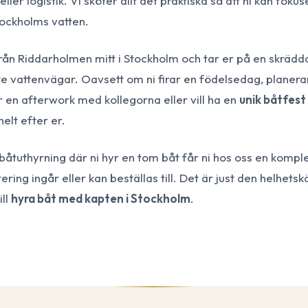
ller logistik. Vi sköter allt det praktiska så att ni kan fokus
tockholms vatten.
ån Riddarholmen mitt i Stockholm och tar er på en skräd
 vattenvägar. Oavsett om ni firar en födelsedag, planera
r en afterwork med kollegorna eller vill ha en
unik båtfest
elt efter er.
ig båtuthyrning där ni hyr en tom båt får ni hos oss en kompl
ring ingår eller kan beställas till. Det är just den helhetsk
ill
hyra båt med kapten i Stockholm
.