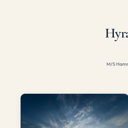
Hyra
M/S Hamns