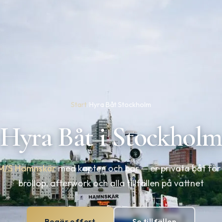
Start
/
Hyra Båt Stockholm
Hyra Båt i Stockholm
M/S Hamnskär
med kapten och bar — er privata båt för 
bröllop, afterwork och alla tillfällen på vattnet
Begär offert
Se tillfällen